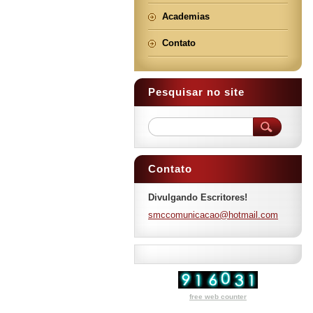
Academias
Contato
Pesquisar no site
Contato
Divulgando Escritores!
smccomun
icacao@h
otmail.c
om
free web counter