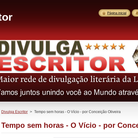
tor
Página inicial
Divulga Escritor
>
Tempo sem horas - O Vício - por Conceição Oliveira
Tempo sem horas - O Vício - por Conce