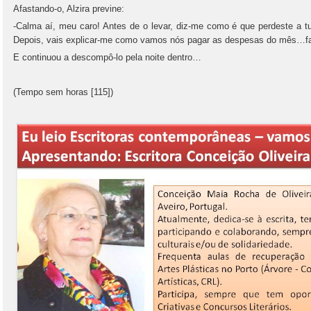
Afastando‑o, Alzira previne:
‑Calma aí, meu caro! Antes de o levar, diz‑me como é que perdeste a 
Depois, vais explicar‑me como vamos nós pagar as despesas do mês…fal
E continuou a descompô‑lo pela noite dentro…
(Tempo sem horas [115])