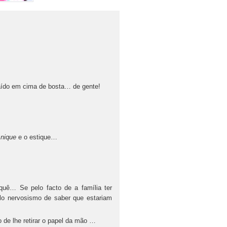
aído em cima de bosta… de gente!
e
nique
e o estique…
rquê… Se pelo facto de a família ter
elo nervosismo de saber que estariam
 de lhe retirar o papel da mão …