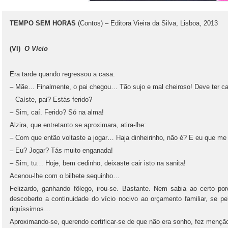
TEMPO SEM HORAS
(Contos) – Editora Vieira da Silva, Lisboa, 2013
(VI)
O Vício
Era tarde quando regressou a casa.
– Mãe… Finalmente, o pai chegou… Tão sujo e mal cheiroso! Deve ter c
– Caíste, pai? Estás ferido?
– Sim, caí. Ferido? Só na alma!
Alzira, que entretanto se aproximara, atira‑lhe:
– Com que então voltaste a jogar… Haja dinheirinho, não é? E eu que m
– Eu? Jogar? Tás muito enganada!
– Sim, tu… Hoje, bem cedinho, deixaste cair isto na sanita!
Acenou‑lhe com o bilhete sequinho…
Felizardo, ganhando fôlego, irou‑se. Bastante. Nem sabia ao certo po
descoberto a continuidade do vício nocivo ao orçamento familiar, se p
riquíssimos…
Aproximando‑se, querendo certificar‑se de que não era sonho, fez menção