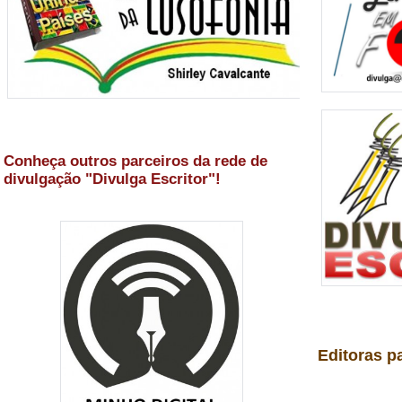
Conheça outros parceiros da rede de
divulgação "Divulga Escritor"!
Editoras p