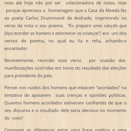
nota até hoje não por ser colecionadora de notas, mas
porque apreciava a homenagem que a Casa da Moeda fez
ao poeta Carlos Drummond de Andrade, imprimindo no
verso da nota o seu poema.
“Eu
preparo uma canção que
faça acordar os homens e adormecer as crianças”
; era um dos
versos do poema, no qual eu lia e relia, achando-o
encantador.
Recentemente, recordei esse verso por ocasião das
manifestações ocorridas em torno do resultado das eleições
para presidente do país.
Pensei nos ruídos dos homens que estavam “acordados” na
tentativa de apoiarem suas crenças e opiniões politicas.
Quantos homens acordados estiveram confiantes de que o
seu discurso e o resultado dele seria decisivo no momento
do voto?
Comparei as diferenças entre uma frase poética e uma