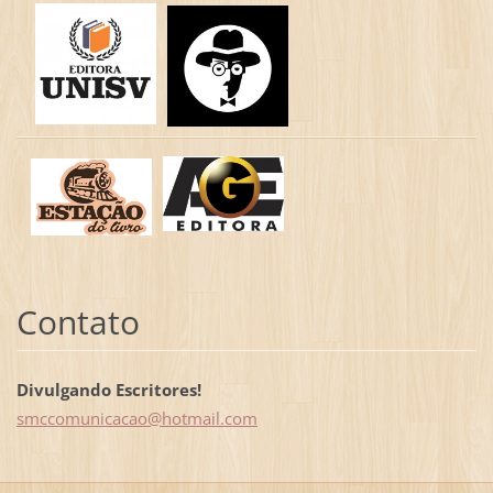
Contato
Divulgando Escritores!
smccomun
icacao@h
otmail.c
om