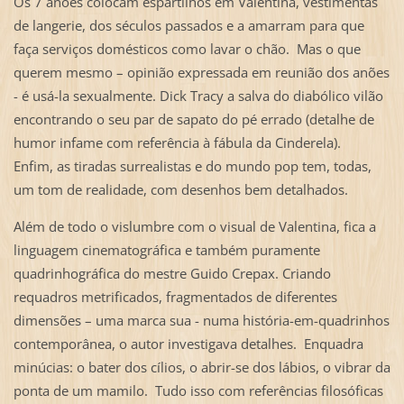
Os 7 anões colocam espartilhos em Valentina, vestimentas
de langerie, dos séculos passados e a amarram para que
faça serviços domésticos como lavar o chão. Mas o que
querem mesmo – opinião expressada em reunião dos anões
- é usá-la sexualmente. Dick Tracy a salva do diabólico vilão
encontrando o seu par de sapato do pé errado (detalhe de
humor infame com referência à fábula da Cinderela).
Enfim, as tiradas surrealistas e do mundo pop tem, todas,
um tom de realidade, com desenhos bem detalhados.
Além de todo o vislumbre com o visual de Valentina, fica a
linguagem cinematográfica e também puramente
quadrinhográfica do mestre Guido Crepax. Criando
requadros metrificados, fragmentados de diferentes
dimensões – uma marca sua - numa história-em-quadrinhos
contemporânea, o autor investigava detalhes. Enquadra
minúcias: o bater dos cílios, o abrir-se dos lábios, o vibrar da
ponta de um mamilo. Tudo isso com referências filosóficas