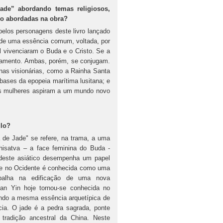
ade” abordando temas religiosos,
ndo abordadas na obra?
pelos personagens deste livro lançado
 de uma essência comum, voltada, por
l vivenciaram o Buda e o Cristo. Se a
ensamento. Ambas, porém, se conjugam.
nas visionárias, como a Rainha Santa
 bases da epopeia marítima lusitana; e
Estas mulheres aspiram a um mundo novo
ulo?
 Jade" se refere, na trama, a uma
hisatva – a face feminina do Buda -
deste asiático desempenha um papel
que no Ocidente é conhecida como uma
abalha na edificação de uma nova
uan Yin hoje tornou-se conhecida no
ndo a mesma essência arquetípica de
cia. O jade é a pedra sagrada, ponte
tradição ancestral da China. Neste