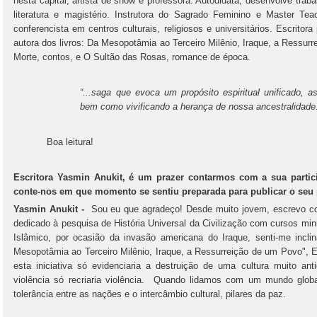
nesta capital, artista de show e professora. Autodidata, desenvolve trab
literatura e magistério. Instrutora do Sagrado Feminino e Master Te
conferencista em centros culturais, religiosos e universitários. Escritora
autora dos livros: Da Mesopotâmia ao Terceiro Milênio, Iraque, a Ressur
Morte, contos, e O Sultão das Rosas, romance de época.
“...saga que evoca um propósito espiritual unificado,
bem como vivificando a herança de nossa ancestralidade
Boa leitura!
Escritora Yasmin Anukit, é um prazer contarmos com a sua partici
conte-nos em que momento se sentiu preparada para publicar o seu p
Yasmin Anukit -
Sou eu que agradeço! Desde muito jovem, escrevo c
dedicado à pesquisa de História Universal da Civilização com cursos mi
Islâmico, por ocasião da invasão americana do Iraque, senti-me incli
Mesopotâmia ao Terceiro Milênio, Iraque, a Ressurreição de um Povo", E
esta iniciativa só evidenciaria a destruição de uma cultura muito a
violência só recriaria violência. Quando lidamos com um mundo globa
tolerância entre as nações e o intercâmbio cultural, pilares da paz.