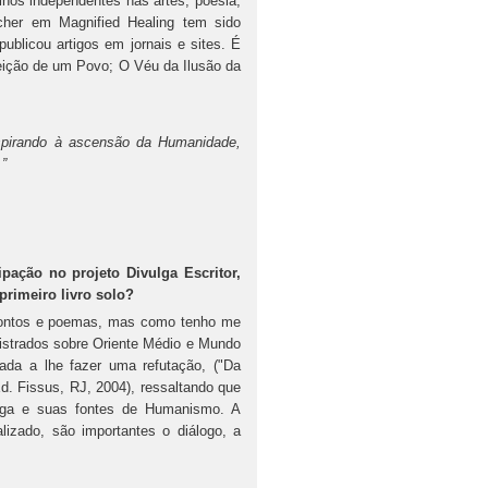
alhos independentes nas artes, poesia,
acher em Magnified Healing tem sido
 publicou artigos em jornais e sites. É
reição de um Povo; O Véu da Ilusão da
 aspirando à ascensão da Humanidade,
.”
pação no projeto Divulga Escritor,
rimeiro livro solo?
ontos e poemas, mas como tenho me
nistrados sobre Oriente Médio e Mundo
nada a lhe fazer uma refutação, ("Da
d. Fissus, RJ, 2004), ressaltando que
ntiga e suas fontes de Humanismo. A
lizado, são importantes o diálogo, a