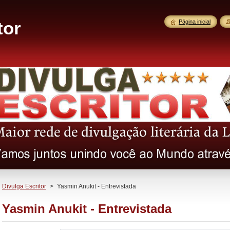
tor
Página inicial
Divulga Escritor
>
Yasmin Anukit - Entrevistada
Yasmin Anukit - Entrevistada