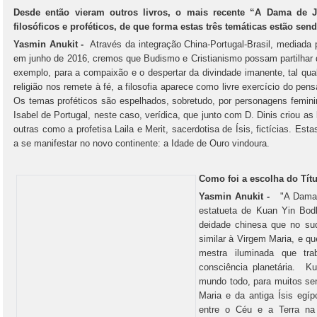
Desde então vieram outros livros, o mais recente “A Dama de J
filosóficos e proféticos, de que forma estas três temáticas estão se
Yasmin Anukit -
Através da integração China-Portugal-Brasil, mediada 
em junho de 2016, cremos que Budismo e Cristianismo possam partilhar
exemplo, para a compaixão e o despertar da divindade imanente, tal qua
religião nos remete à fé, a filosofia aparece como livre exercício do p
Os temas proféticos são espelhados, sobretudo, por personagens femini
Isabel de Portugal, neste caso, verídica, que junto com D. Dinis criou as
outras como a profetisa Laila e Merit, sacerdotisa de Ísis, fictícias. 
a se manifestar no novo continente: a Idade de Ouro vindoura.
Como foi a escolha do Tít
Yasmin Anukit -
"A Dama de
estatueta de Kuan Yin Bod
deidade chinesa que no su
similar à Virgem Maria, e 
mestra iluminada que tr
consciência planetária. K
mundo todo, para muitos se
Maria e da antiga Ísis egíp
entre o Céu e a Terra na 