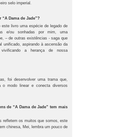
eiro selo imperial.
er “A Dama de Jade”?
este livro uma espécie de legado de
idas e/ou sonhadas por mim, uma
, – de outras existências - saga que
al unificado, aspirando à ascensão da
vivificando a herança de nossa
as, foi desenvolver uma trama que,
sa o modo linear e conecta diversos
ens de “A Dama de Jade” tem mais
os refletem os muitos que somos, este
gem chinesa, Mei, lembra um pouco de