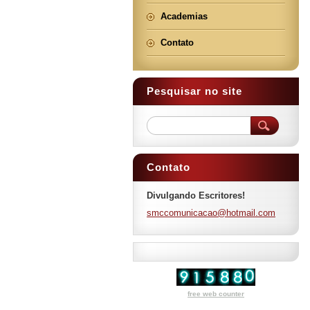
Academias
Contato
Pesquisar no site
Contato
Divulgando Escritores!
smccomun
icacao@h
otmail.c
om
free web counter