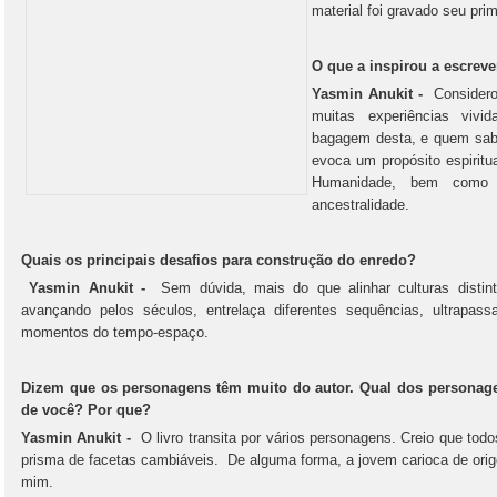
material foi gravado seu prim
O que a inspirou a escrev
Yasmin Anukit -
Considero 
muitas experiências viv
bagagem desta, e quem sabe
evoca um propósito espiritu
Humanidade, bem como 
ancestralidade.
Quais os principais desafios para construção do enredo?
Yasmin Anukit -
Sem dúvida, mais do que alinhar culturas distint
avançando pelos séculos, entrelaça diferentes sequências, ultrapas
momentos do tempo-espaço.
Dizem que os personagens têm muito do autor. Qual dos personag
de você? Por que?
Yasmin Anukit -
O livro transita por vários personagens. Creio que tod
prisma de facetas cambiáveis. De alguma forma, a jovem carioca de ori
mim.