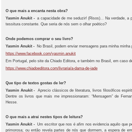
O que mais a encanta nesta obra?
Yasmin Anukit -
a capacidade de me seduzir! (Risos)... Na verdade, a 
tessitura constante. Que seria de nós sem o olhar poético?
Onde podemos comprar o seu livro?
Yasmin Anukit -
No Brasil, podem enviar mensagens para minha minha 
https://www.facebook.com/yasmin.anukit
Em Portugal, pelo site da Chiado Editora, e também no Brasil, em caso de
https://www.chiadoeditora.com/livraria/a-dama-de-jade
Que tipo de textos gostas de ler?
Yasmin Anukit -
Aprecio clássicos de literatura, livros filosóficos espir
Dentre os livros que mais me impressionaram: “Mensagem” de Ferna
Hesse.
O que mais a atrai nestes tipos de leitura?
Yasmin Anukit -
Um escritor que nos é afim nos evidencia aquilo que 
primorosa; ou então revela partes de nós que dormem, a espera de e