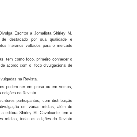
ivulga Escritor a Jornalista Shirley M.
em de destacado por sua qualidade e
etos literários voltados para o mercado
das, tem como foco, primeiro conhecer o
ta de acordo com o foco divulgacional de
ivulgadas na Revista.
 estes podem ser em prosa ou em versos,
s edições da Revista.
itores participantes, com distribuição
 divulgação em várias mídias, além de
 a editora Shirley M. Cavalcante tem a
tes mídias, todas as edições da Revista