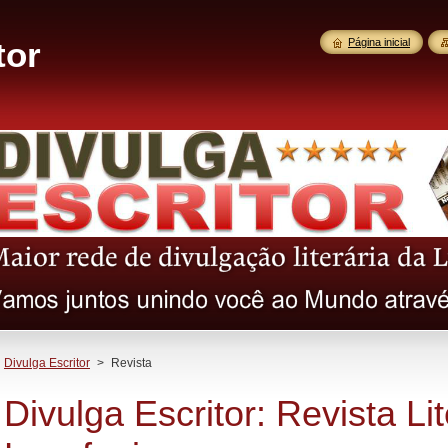
tor
Página inicial
Divulga Escritor
>
Revista
Divulga Escritor: Revista Li