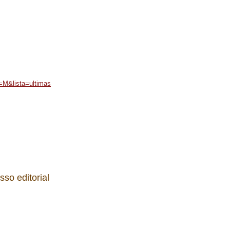
a=M&lista=ultimas
sso editorial