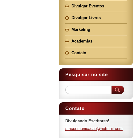
Divulgar Eventos
Divulgar Livros
Marketing
Academias
Contato
Pesquisar no site
Contato
Divulgando Escritores!
smccomun
icacao@h
otmail.c
om