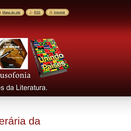
Mapa do site
RSS
Imprimir
terária da