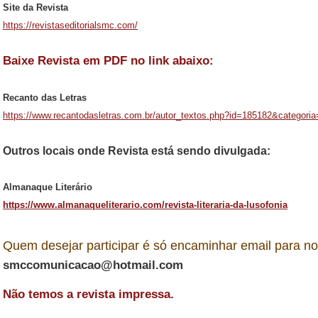
Site da Revista
https://revistaseditorialsmc.com/
Baixe Revista em PDF no link abaixo:
Recanto das Letras
https://www.recantodasletras.com.br/autor_textos.php?id=185182&categori
Outros locais onde Revista está sendo divulgada:
Almanaque Literário
https://www.almanaqueliterario.com/revista-literaria-da-lusofonia
Quem desejar participar é só encaminhar email para no
smccomunicacao@hotmail.com
Não temos a revista impressa.