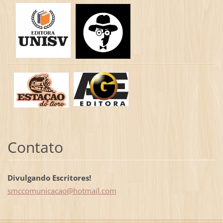
Contato
Divulgando Escritores!
smccomun
icacao@h
otmail.c
om