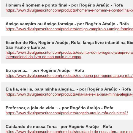
Homem é homem e ponto final - por Rogério Araújo - Rofa
https://www.divulgaescritor.com/products/homem-e-homem-e-ponto-final-por
Amigo vampiro ou Amigo formiga - por Rogério Araújo - Rofa
https://www.divulgaescritor.com/products/amigo-vampiro-ou-amigo-formiga-p
Escritor do Rio, Rogério Araújo, Rofa, lança livro infantil na Bi
São Paulo e Europa
https://www.divulgaescritor.com/products/escritor-do-rio-rogerio-araujo-rofa-l
internacional-do-livro-de-sao-paulo-e-europa/
Eu queria... - por Rogério Araújo - Rofa
https://www.divulgaescritor.com/products/eu-queria-por-rogerio-araujo-rofa/
Ela lia, ele lia, para minha alegria... - por Rogério Araújo - Rofa
https://www.divulgaescritor.com/products/ela-lia-ele-lia-para-minha-alegria-p
Professor, a joia da vida... - por Rogério Araújo - Rofa
https://www.divulgaescritor.com/products/rogerio-araujo-rofa-colunista1/
Cuidando de nossa Terra - por Rogério Araújo - Rofa
https://www.divulgaescritor.com/products/cuidando-de-nossa-terra-por-roger