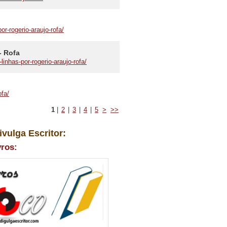
or-rogerio-araujo-rofa/
- Rofa
inhas-por-rogerio-araujo-rofa/
ofa/
1
|
2
|
3
|
4
|
5
>
>>
ivulga Escritor:
vros: