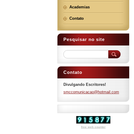
Academias
Contato
Pesquisar no site
Contato
Divulgando Escritores!
smccomun
icacao@h
otmail.c
om
free web counter