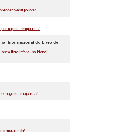
-rogerio-araujo-rofa/
or-rogerio-araujo-rofa/
enal Internacional do Livro de
anca-livro-infantil-na-bienal-
or-rogerio-araujo-rofa/
io-araujo-rofa/