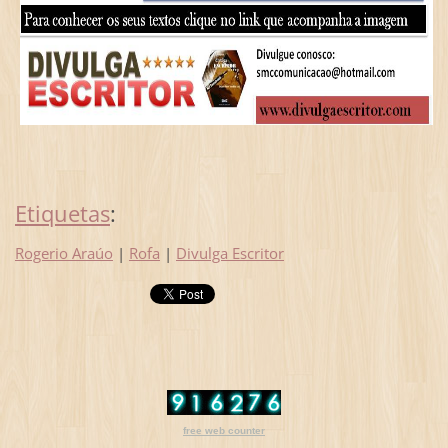
Etiquetas
:
Rogerio Araúo
|
Rofa
|
Divulga Escritor
free web counter