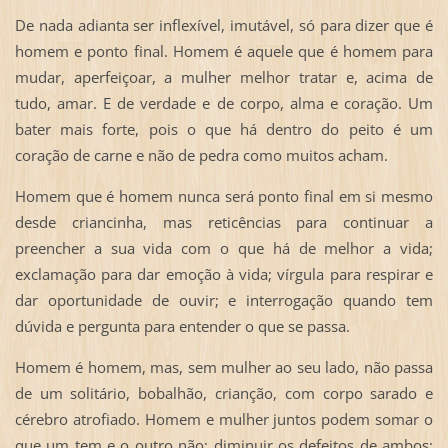
De nada adianta ser inflexível, imutável, só para dizer que é
homem e ponto final. Homem é aquele que é homem para
mudar, aperfeiçoar, a mulher melhor tratar e, acima de
tudo, amar. E de verdade e de corpo, alma e coração. Um
bater mais forte, pois o que há dentro do peito é um
coração de carne e não de pedra como muitos acham.
Homem que é homem nunca será ponto final em si mesmo
desde criancinha, mas reticências para continuar a
preencher a sua vida com o que há de melhor a vida;
exclamação para dar emoção à vida; vírgula para respirar e
dar oportunidade de ouvir; e interrogação quando tem
dúvida e pergunta para entender o que se passa.
Homem é homem, mas, sem mulher ao seu lado, não passa
de um solitário, bobalhão, crianção, com corpo sarado e
cérebro atrofiado. Homem e mulher juntos podem somar o
que um tem e o outro não; diminuir os defeitos de ambos;