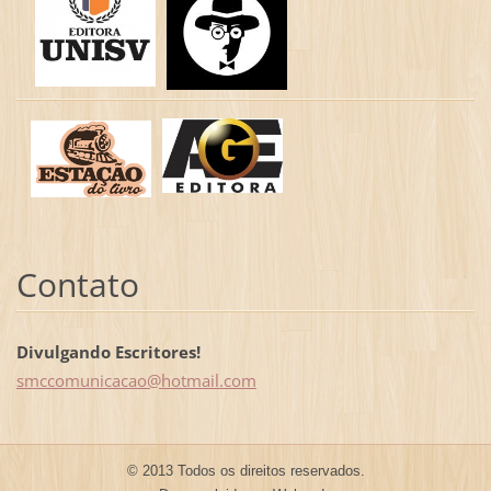
Contato
Divulgando Escritores!
smccomun
icacao@h
otmail.c
om
© 2013 Todos os direitos reservados.