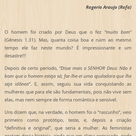
Rogerio Araujo (Rofa)
O homem foi criado por Deus que o fez
“muito bom”
(Gênesis 1.31). Mas, quanta coisa boa e ruim ao mesmo
tempo ele faz neste mundo? É impressionante e um
desastre!!!
Depois de certo período,
“
Disse mais o SENHOR Deus: Não é
bom que o homem esteja só; far-lhe-ei uma ajudadora que lhe
seja idônea”
. E, assim, seguiu sua vida conquistando as
mulheres que para ele são fundamentais, pois não vive sem
elas, mas nem sempre de forma romântica e sensível.
Uns dizem que, na verdade, o homem foi o “rascunho”, veio
primeiro como protótipo, teste, e, depois a criação
“definitiva e original”, que seria a mulher. As feministas
gostam dessa história, ainda que em clima engraçado, pode