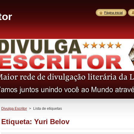
tor
Página inicial
Divulga Escritor
>
Lista de etiquetas
Etiqueta: Yuri Belov