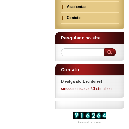
Academias
Contato
Pesquisar no site
Contato
Divulgando Escritores!
smccomun
icacao@h
otmail.c
om
free web counter