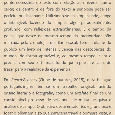
ponte necessária do texto com relação ao universo que o
cerca; de dentro e de fora do texto a simbiose pode ser
perfeita ou dissonante. Utilizando-se da simplicidade, atinge
o intangível, fazendo do simples algo, paradoxalmente,
profundo, com reflexões extraordinárias. É o tempo da
poesia que nasce no mesmo tempo da interioridade não
marcada pela cronologia do diário sacal. Tem-se diante do
público um livro de intensa vivência das descobertas do
mundo, de forma aprazível e, ao mesmo tempo, clara e
precisa, com seu corte mais fundo que a poesia é capaz de
trazer para a realidade da experiência.
Em
Banco/Benches
(Clube de autores, 2015), obra bilíngue
português-inglês, tem-se um trabalho original, unindo
ensaio literário e fotografia, como um artefato final de um
considerável processo de seis anos de muita pesquisa e
análise de campo. O objetivo deste ensaio rico e grandioso é
focar o olhar em algo que pareceria trivial à primeira vista, a