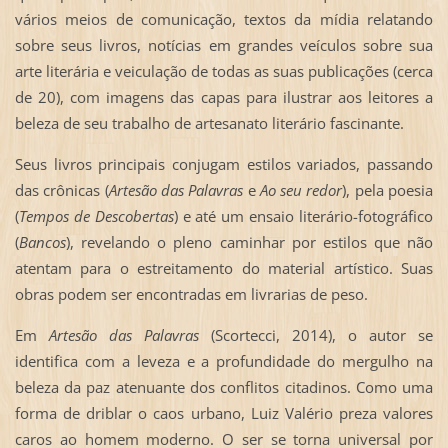
vários meios de comunicação, textos da mídia relatando
sobre seus livros, notícias em grandes veículos sobre sua
arte literária e veiculação de todas as suas publicações (cerca
de 20), com imagens das capas para ilustrar aos leitores a
beleza de seu trabalho de artesanato literário fascinante.
Seus livros principais conjugam estilos variados, passando
das crônicas (
Artesão das Palavras
e
Ao seu redor
), pela poesia
(
Tempos de Descobertas
) e até um ensaio literário-fotográfico
(
Bancos
), revelando o pleno caminhar por estilos que não
atentam para o estreitamento do material artístico. Suas
obras podem ser encontradas em livrarias de peso.
Em
Artesão das Palavras
(Scortecci, 2014), o autor se
identifica com a leveza e a profundidade do mergulho na
beleza da paz atenuante dos conflitos citadinos. Como uma
forma de driblar o caos urbano, Luiz Valério preza valores
caros ao homem moderno. O ser se torna universal por