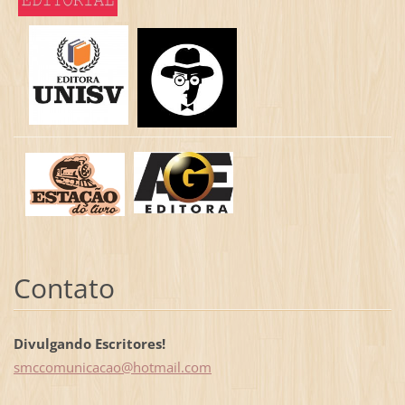
Contato
Divulgando Escritores!
smccomun
icacao@h
otmail.c
om