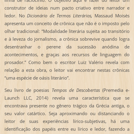
linha de raciocínio. O objetivo aqui é fazer do leitor um
construtor de ideias num pacto criativo entre narrador e
ledor. No
Dicionário de Termos Literários,
Massaud Moisés
apresenta um conceito de crônica que não é o imposto pelo
olhar tradicional: “Modalidade literária sujeita ao transitório
e à leveza do jornalismo, a crônica sobrevive quando logra
desentranhar o perene da sucessão anódina de
acontecimentos, e graças aos recursos de linguagem do
prosador.” Como bem o escritor Luiz Valério revela com
relação a esta obra, o leitor vai encontrar nestas crônicas
“uma espécie de oásis literário”.
Seu livro de poesias
Tempos de Descobertas
(Premedia e-
Launch LLC, 2014) revela uma característica que se
encontrava presente no gênero trágico da Grécia antiga, o
seu valor catártico. Seja aproximando ou distanciando o
leitor de suas experiências lírico-subjetivas, há uma
identificação dos papéis entre eu lírico e ledor, fazendo a