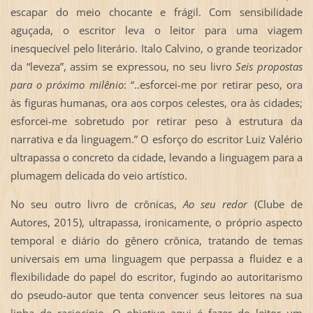
escapar do meio chocante e frágil. Com sensibilidade
aguçada, o escritor leva o leitor para uma viagem
inesquecível pelo literário. Italo Calvino, o grande teorizador
da “leveza”, assim se expressou, no seu livro
Seis propostas
para o próximo milênio
: “..esforcei-me por retirar peso, ora
às figuras humanas, ora aos corpos celestes, ora às cidades;
esforcei-me sobretudo por retirar peso à estrutura da
narrativa e da linguagem.” O esforço do escritor Luiz Valério
ultrapassa o concreto da cidade, levando a linguagem para a
plumagem delicada do veio artístico.
No seu outro livro de crônicas,
Ao seu redor
(Clube de
Autores, 2015), ultrapassa, ironicamente, o próprio aspecto
temporal e diário do gênero crônica, tratando de temas
universais em uma linguagem que perpassa a fluidez e a
flexibilidade do papel do escritor, fugindo ao autoritarismo
do pseudo-autor que tenta convencer seus leitores na sua