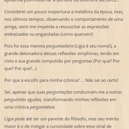
Considerei um pouco inoportuna a metáfora da época, mas,
nos últimos tempos, observando o comportamento de uma
amiga, senti-me impelida a ressuscitar as expressões
embaúsadas
ou engaioladas (como queiram!)
Pois foi essa menina
perguntadeira
(Lígia é seu nome!), a
grande detonadora dessas reflexões simplórias, tendo em
vista a sua grande compulsão por perguntas (Por que? Por
que? Por que?...)
Por que a escolhi para minha crônica? ... Não sei ao certo!
Sei, apenas que suas
perguntações c
onduziram-me a outras
perguntites
agudas, transformando minhas reflexões em
uma crônica
perguntativa.
Lígia pode até ser um parente do filósofo, mas seu mérito
maior é o de instigar a curiosidade sobre esse sinal de