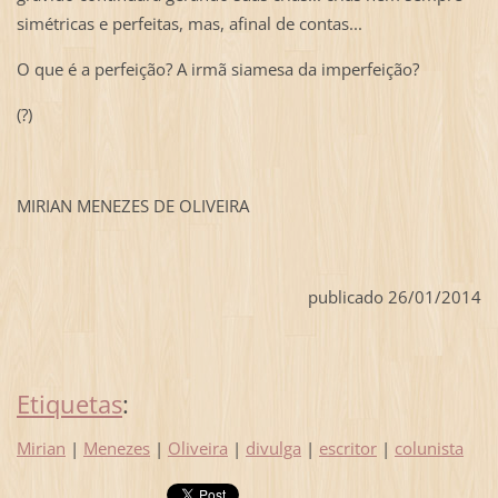
simétricas e perfeitas, mas, afinal de contas...
O que é a perfeição? A irmã siamesa da imperfeição?
(?)
MIRIAN MENEZES DE OLIVEIRA
publicado 26/01/2014
Etiquetas
:
Mirian
|
Menezes
|
Oliveira
|
divulga
|
escritor
|
colunista