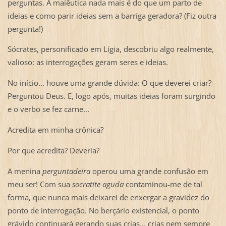
perguntas. A maiêutica nada mais é do que um parto de
ideias e como parir ideias sem a barriga geradora? (Fiz outra
pergunta!)
Sócrates, personificado em Lígia, descobriu algo realmente,
valioso: as interrogações geram seres e ideias.
No início... houve uma grande dúvida: O que deverei criar?
Perguntou Deus. E, logo após, muitas ideias foram surgindo
e o verbo se fez carne...
Acredita em minha crônica?
Por que acredita? Deveria?
A menina
perguntadeira
operou uma grande confusão em
meu ser! Com sua
socratite aguda
contaminou-me de tal
forma, que nunca mais deixarei de enxergar a gravidez do
ponto de interrogação. No berçário existencial, o ponto
grávido continuará gerando suas crias... crias nem sempre