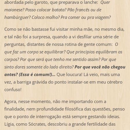
abordada pelo garoto, que preparava o lanche:
Quer
maionese? Posso colocar batata? Pão francês ou de
hambúrguer? Coloco molho? Pra comer ou pra viagem?
Como se não bastasse fui visitar minha mãe, no mesmo dia,
e tal não foi a surpresa, quando a vi desfilar uma série de
perguntas, distantes de nossa rotina de gente comum:
O
que faz um corpo se equilibrar? Que princípios equilibram os
corpos? Por que será que tenho me sentido assim? Por que
sinto dores somente do lado direito?
Por que você não chegou
antes? (Essa é comum!)...
Que loucura! Lá veio, mais uma
vez, a barriga grávida do ponto instalar-se em meu cérebro
confuso!
Agora, nesse momento, não me importando com a
finalidade, nem profundidade filosófica das questões, penso
que o ponto de interrogação está sempre gestando ideias.
Lígia, como Sócrates, descobriu a grande fertilidade das