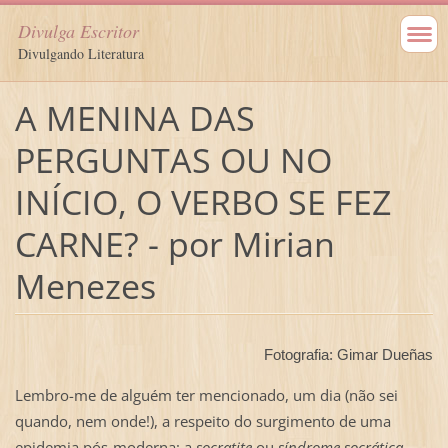
Divulga Escritor
Divulgando Literatura
A MENINA DAS
PERGUNTAS OU NO
INÍCIO, O VERBO SE FEZ
CARNE? - por Mirian
Menezes
Fotografia: Gimar Dueñas
Lembro-me de alguém ter mencionado, um dia (não sei
quando, nem onde!), a respeito do surgimento de uma
epidemia pós-moderna: a
socratite
ou
síndrome socrática
...