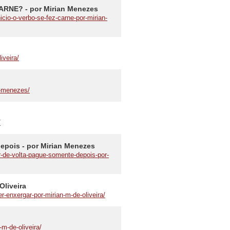
RNE? - por Mirian Menezes
cio-o-verbo-se-fez-carne-por-mirian-
iveira/
n-menezes/
/
depois - por Mirian Menezes
r-de-volta-pague-somente-depois-por-
Oliveira
r-enxergar-por-mirian-m-de-oliveira/
-m-de-oliveira/