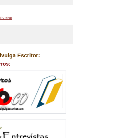
iveira/
ivulga Escritor:
vros: