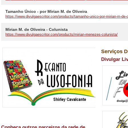
Tamanho Único - por Mirian M. de Oliveira
https://www.divulgaescritor.com/products/tamanho-unico-por-mirian-m-de-ol
Mirian M. de Oliveira - Colunista
https://www.divulgaescritor.com/products/mirian-menezes-colunista/
Serviços D
Divulgar Li
Conheça outros parceiros da rede de