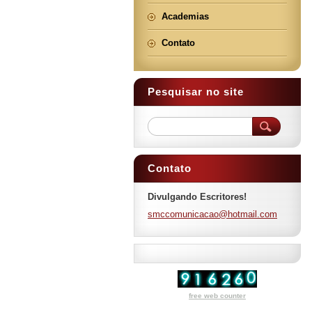
Academias
Contato
Pesquisar no site
Contato
Divulgando Escritores!
smccomun
icacao@h
otmail.c
om
free web counter