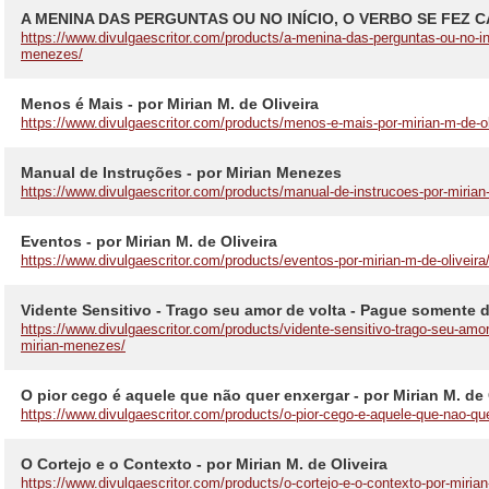
A MENINA DAS PERGUNTAS OU NO INÍCIO, O VERBO SE FEZ CA
https://www.divulgaescritor.com/products/a-menina-das-perguntas-ou-no-ini
menezes/
Menos é Mais - por Mirian M. de Oliveira
https://www.divulgaescritor.com/products/menos-e-mais-por-mirian-m-de-ol
Manual de Instruções - por Mirian Menezes
https://www.divulgaescritor.com/products/manual-de-instrucoes-por-miria
Eventos - por Mirian M. de Oliveira
https://www.divulgaescritor.com/products/eventos-por-mirian-m-de-oliveira
Vidente Sensitivo - Trago seu amor de volta - Pague somente 
https://www.divulgaescritor.com/products/vidente-sensitivo-trago-seu-amo
mirian-menezes/
O pior cego é aquele que não quer enxergar - por Mirian M. de 
https://www.divulgaescritor.com/products/o-pior-cego-e-aquele-que-nao-que
O Cortejo e o Contexto - por Mirian M. de Oliveira
https://www.divulgaescritor.com/products/o-cortejo-e-o-contexto-por-mirian