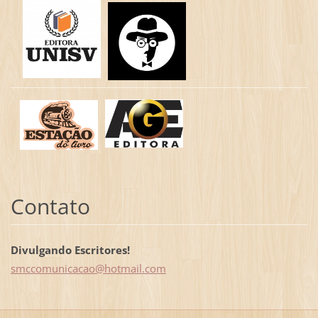
Contato
Divulgando Escritores!
smccomun
icacao@h
otmail.c
om