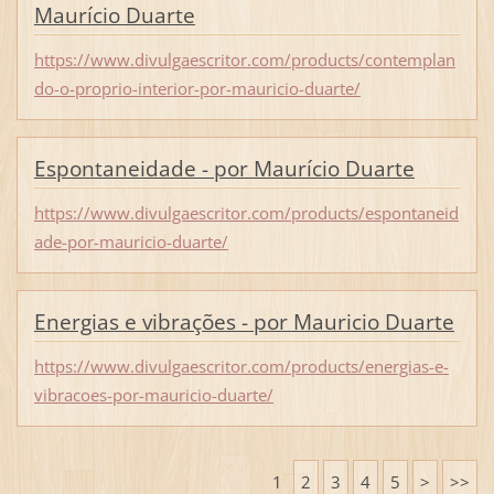
Maurício Duarte
https://www.divulgaescritor.com/products/contemplan
do-o-proprio-interior-por-mauricio-duarte/
Espontaneidade - por Maurício Duarte
https://www.divulgaescritor.com/products/espontaneid
ade-por-mauricio-duarte/
Energias e vibrações - por Mauricio Duarte
https://www.divulgaescritor.com/products/energias-e-
vibracoes-por-mauricio-duarte/
1
2
3
4
5
>
>>