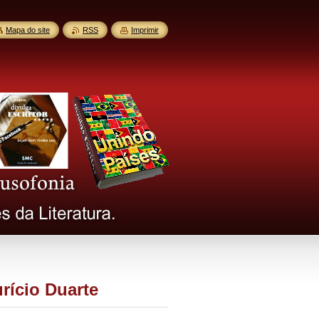
Mapa do site
RSS
Imprimir
rício Duarte