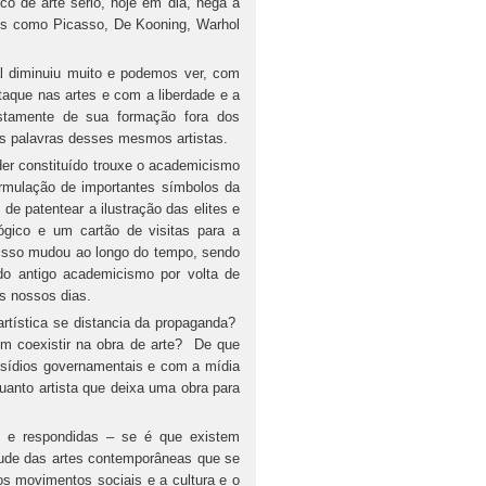
co de arte sério, hoje em dia, nega a
os como Picasso, De Kooning, Warhol
al diminuiu muito e podemos ver, com
taque nas artes e com a liberdade e a
justamente de sua formação fora dos
as palavras desses mesmos artistas.
oder constituído trouxe o academicismo
ormulação de importantes símbolos da
de patentear a ilustração das elites e
ógico e um cartão de visitas para a
a isso mudou ao longo do tempo, sendo
o antigo academicismo por volta de
os nossos dias.
artística se distancia da propaganda?
em coexistir na obra de arte? De que
bsídios governamentais e com a mídia
quanto artista que deixa uma obra para
 e respondidas – se é que existem
itude das artes contemporâneas que se
os movimentos sociais e a cultura e o