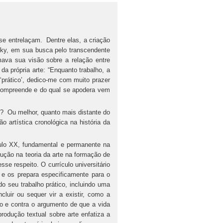
 se entrelaçam. Dentre elas, a criação
nsky, em sua busca pelo transcendente
ava sua visão sobre a relação entre
a própria arte: “Enquanto trabalho, a
‘prático’, dedico-me com muito prazer
e compreende e do qual se apodera vem
e? Ou melhor, quanto mais distante do
 artística cronológica na história da
ulo XX, fundamental e permanente na
trução na teoria da arte na formação de
sse respeito. O currículo universitário
e os prepara especificamente para o
do seu trabalho prático, incluindo uma
cluir ou sequer vir a existir, como a
so e contra o argumento de que a vida
produção textual sobre arte enfatiza a