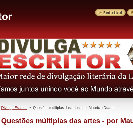
tor
Página inicial
Divulga Escritor
>
Questões múltiplas das artes - por Maurício Duarte
Questões múltiplas das artes - por Mau