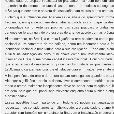
necessidade de preparo intelectual do praticante. Também nenhum críti
importância do exemplo de uma dinastia recente de modelos consagrad
e Beuys que serviram e servem de inspiração para muitos outros artistas.
É claro que a influência das Academias de arte e do aprendizado form
frequência, um grande número de artistas auto-didatas com papel de des
originalidade como vertentes próprias das suas práticas, oriundas 
cânones ou fora da guia de professores de arte, de acordo com as própri
Historicamente, no Brasil, a estreita ligação da arte acadêmica com o p
nacional a um parâmetro de ato político, como um laboratório para a f
identidade nacional e uma vitrine para a sua divulgação. Essa arte, além 
auxiliar na educação do povo, funcionava como um instrumento ideol
inserção do Brasil numa ordem capitalista internacional. Pouco ou nad
que a ascensão do modernismo jogou na obscuridade os praticantes d
1950, mas o caráter reacionário e elitista, perdura em muitos níveis, até 
A independência da arte e do artista seriam conseguidos quando a obra 
Alcançar significância social e desenvolver o componente estético pod
modo o artista realmente independente deve se portar com relação a su
em geral para que seu papel seja relevante enquanto figura pública e en
a posteridade?
Essas questões fazem parte de um todo e só podem ser analisadas
respostas – se considerarmos a multiplicidade, a organicidade e a ampl
caracterizam também por uma sintonia fina com a imaginação criadora, 