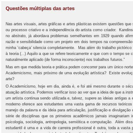
Questões múltiplas das artes
Nas artes visuais, artes gráficas e artes plásticas existem questões que
ou processo criativo e a independência do artista como criador. Kandi
no abstrato, já abordava problemas semelhantes em 1929 quando afirm
razão e sensibilidade como um projeto em dois tempos na compreensão d
minha ‘cabeça’ silencia completamente. Mas além do trabalho pictórico 
à teoria (...) Aquilo a que se refere teoricamente e que com o tempo s
naturalmente aplicado (de forma inconsciente) nos trabalhos futuros.”
Mas em que medida teoria e prática podem concorrer para um único nort
Academicismo, mais próximo de uma evolução artística? Existe evolução
arte?
O Academicismo, hoje em dia, ainda é, e foi até mesmo durante o séc
atuação artística. Podemos verificar isso ao ver que a ideia de que a ins
um artista continua sendo utilizada e, talvez, supere as ideias antigas a e
moderno oferece aos estudantes uma vasta gama de recursos teóricos 
manejo da palavra e da ideia para articulação, justificação e divulgação 
série de disciplinas que os primeiros acadêmicos jamais imaginariam in
psicologia, sociologia, antropologia, semiótica e computação. Além dis
estudantil é uma e a vida de carreira profissional é outra, toda a vasta 