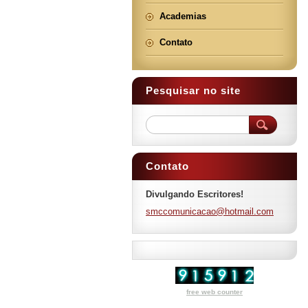
Academias
Contato
Pesquisar no site
Contato
Divulgando Escritores!
smccomun
icacao@h
otmail.c
om
free web counter