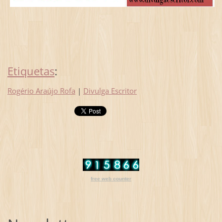
Etiquetas
:
Rogério Araújo Rofa
|
Divulga Escritor
free web counter