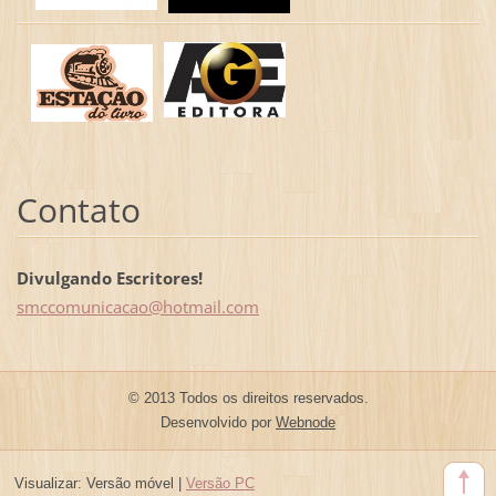
Contato
Divulgando Escritores!
smccomun
icacao@h
otmail.c
om
© 2013 Todos os direitos reservados.
Desenvolvido por
Webnode
Visualizar:
Versão móvel
|
Versão PC