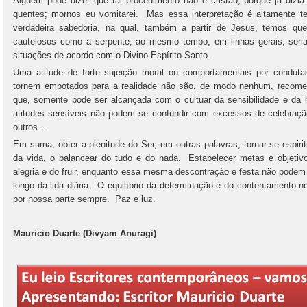
Alguém pode dizer que tal procedimento não é cristão, porque já dizia
quentes; mornos eu vomitarei. Mas essa interpretação é altamente t
verdadeira sabedoria, na qual, também a partir de Jesus, temos qu
cautelosos como a serpente, ao mesmo tempo, em linhas gerais, seria
situações de acordo com o Divino Espírito Santo.
Uma atitude de forte sujeição moral ou comportamentais por condu
tornem embotados para a realidade não são, de modo nenhum, recomen
que, somente pode ser alcançada com o cultuar da sensibilidade e da
atitudes sensíveis não podem se confundir com excessos de celebração,
outros...
Em suma, obter a plenitude do Ser, em outras palavras, tornar-se espirit
da vida, o balancear do tudo e do nada. Estabelecer metas e objetiv
alegria e do fruir, enquanto essa mesma descontração e festa não podem 
longo da lida diária. O equilíbrio da determinação e do contentamento 
por nossa parte sempre. Paz e luz.
Mauricio Duarte (Divyam Anuragi)