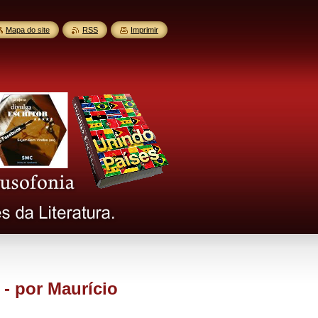
Mapa do site
RSS
Imprimir
 - por Maurício