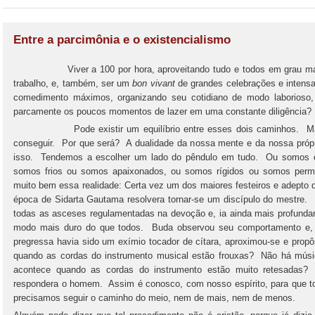
Entre a parcimônia e o existencialismo
Viver a 100 por hora, aproveitando tudo e todos em grau máxim
trabalho, e, também, ser um
bon vivant
de grandes celebrações e intensa
comedimento máximos, organizando seu cotidiano de modo laborioso, 
parcamente os poucos momentos de lazer em uma constante diligência?
Pode existir um equilíbrio entre esses dois caminhos. Mas, de
conseguir. Por que será? A dualidade da nossa mente e da nossa próp
isso. Tendemos a escolher um lado do pêndulo em tudo. Ou somos e
somos frios ou somos apaixonados, ou somos rígidos ou somos permis
muito bem essa realidade: Certa vez um dos maiores festeiros e adepto
época de Sidarta Gautama resolvera tornar-se um discípulo do mestre
todas as asceses regulamentadas na devoção e, ia ainda mais profundam
modo mais duro do que todos. Buda observou seu comportamento e
pregressa havia sido um exímio tocador de cítara, aproximou-se e prop
quando as cordas do instrumento musical estão frouxas? Não há músic
acontece quando as cordas do instrumento estão muito retesadas? 
respondera o homem. Assim é conosco, com nosso espírito, para que t
precisamos seguir o caminho do meio, nem de mais, nem de menos.