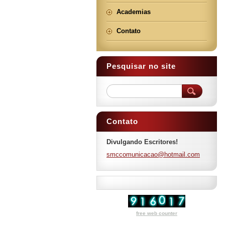
Academias
Contato
Pesquisar no site
Contato
Divulgando Escritores!
smccomun
icacao@h
otmail.c
om
free web counter