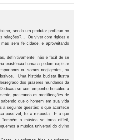
o, sendo um produtor profícuo no
s relações?... Ou viver com rigidez e
mas sem felicidade, e aproveitando
finitivamente, não é fácil de se
ria existência humana podem explicar
spartanos ou somos negligentes, ou
sivos. Uma história budista ilustra
 desregrado dos prazeres mundanos da
. Dedicara-se com empenho hercúleo a
ente, praticando as mortificações de
, sabendo que o homem em sua vida
ôs a seguinte questão; o que acontece
a possível, foi a resposta. E o que
Também a música se torna difícil,
oquemos a música universal do divino