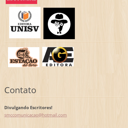
Contato
Divulgando Escritores!
smccomun
icacao@h
otmail.c
om