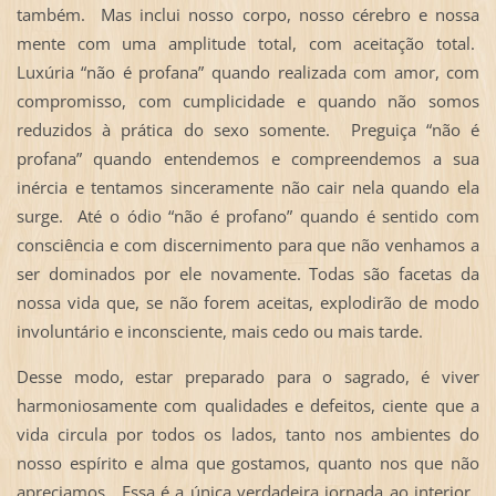
também. Mas inclui nosso corpo, nosso cérebro e nossa
mente com uma amplitude total, com aceitação total.
Luxúria “não é profana” quando realizada com amor, com
compromisso, com cumplicidade e quando não somos
reduzidos à prática do sexo somente. Preguiça “não é
profana” quando entendemos e compreendemos a sua
inércia e tentamos sinceramente não cair nela quando ela
surge. Até o ódio “não é profano” quando é sentido com
consciência e com discernimento para que não venhamos a
ser dominados por ele novamente. Todas são facetas da
nossa vida que, se não forem aceitas, explodirão de modo
involuntário e inconsciente, mais cedo ou mais tarde.
Desse modo, estar preparado para o sagrado, é viver
harmoniosamente com qualidades e defeitos, ciente que a
vida circula por todos os lados, tanto nos ambientes do
nosso espírito e alma que gostamos, quanto nos que não
apreciamos. Essa é a única verdadeira jornada ao interior.