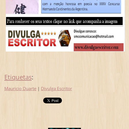
Etiquetas
:
Mauricio Duarte
|
Divulga Escritor