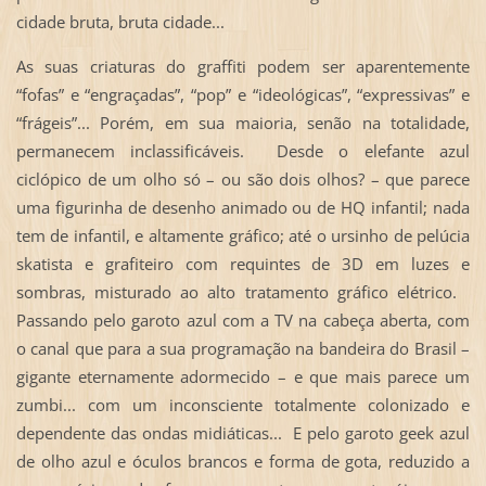
cidade bruta, bruta cidade...
As suas criaturas do graffiti podem ser aparentemente
“fofas” e “engraçadas”, “pop” e “ideológicas”, “expressivas” e
“frágeis”... Porém, em sua maioria, senão na totalidade,
permanecem inclassificáveis. Desde o elefante azul
ciclópico de um olho só – ou são dois olhos? – que parece
uma figurinha de desenho animado ou de HQ infantil; nada
tem de infantil, e altamente gráfico; até o ursinho de pelúcia
skatista e grafiteiro com requintes de 3D em luzes e
sombras, misturado ao alto tratamento gráfico elétrico.
Passando pelo garoto azul com a TV na cabeça aberta, com
o canal que para a sua programação na bandeira do Brasil –
gigante eternamente adormecido – e que mais parece um
zumbi... com um inconsciente totalmente colonizado e
dependente das ondas midiáticas... E pelo garoto geek azul
de olho azul e óculos brancos e forma de gota, reduzido a