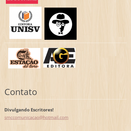
Contato
Divulgando Escritores!
smccomun
icacao@h
otmail.c
om