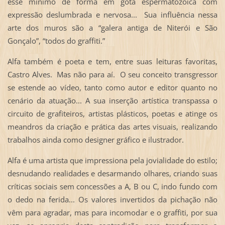
esse mínimo de forma em gota espermatozóica com
expressão deslumbrada e nervosa... Sua influência nessa
arte dos muros são a “galera antiga de Niterói e São
Gonçalo”, “todos do graffiti.”
Alfa também é poeta e tem, entre suas leituras favoritas,
Castro Alves. Mas não para aí. O seu conceito transgressor
se estende ao vídeo, tanto como autor e editor quanto no
cenário da atuação... A sua inserção artística transpassa o
circuito de grafiteiros, artistas plásticos, poetas e atinge os
meandros da criação e prática das artes visuais, realizando
trabalhos ainda como designer gráfico e ilustrador.
Alfa é uma artista que impressiona pela jovialidade do estilo;
desnudando realidades e desarmando olhares, criando suas
críticas sociais sem concessões a A, B ou C, indo fundo com
o dedo na ferida... Os valores invertidos da pichação não
vêm para agradar, mas para incomodar e o graffiti, por sua