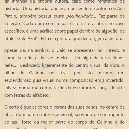
da infância da própria autora, cabe como referência da
história. Uma história fabulosa que sendo de autoria de Ana
Pirolo, também possui outra
peculiaridade
... Faz parte da
Coleção “Cada obra com a sua história” e a obra, no caso
específico, é uma acrílica sobre papel de fibra de algodão, de
título “Galo Azul”. Esta é a pintura que deu origem à história.
Apesar de, na acrílica, o Galo se apresentar por inteiro, é
como se não estivesse inteiro... Há algo de virtualidade
nele... Deslocado ligeiramente do centro visual da obra, o
olhar do Galinho nos traz, por isto mesmo, um
esplendoroso guia visual numa composição em J invertido,
talvez, numa má comparação da estrutura da peça de arte
com letras do alfabeto.
O certo é que as cores diversas das suas penas, no centro da
obra, dominam o interesse visual, servindo de contraponto
ao azul forte da maior parte do corpo do Galinho e do