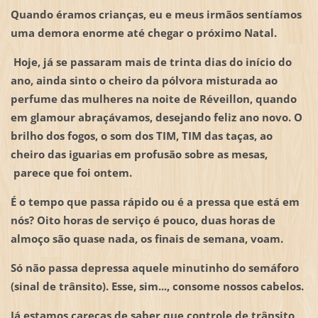
Quando éramos crianças, eu e meus irmãos sentíamos
uma demora enorme até chegar o próximo Natal.
Hoje, já se passaram mais de trinta dias do início do
ano, ainda sinto o cheiro da pólvora misturada ao
perfume das mulheres na noite de Réveillon, quando
em glamour abraçávamos, desejando feliz ano novo. O
brilho dos fogos, o som dos TIM, TIM das taças, ao
cheiro das iguarias em profusão sobre as mesas,
parece que foi ontem.
É o tempo que passa rápido ou é a pressa que está em
nós? Oito horas de serviço é pouco, duas horas de
almoço são quase nada, os finais de semana, voam.
Só não passa depressa aquele minutinho do semáforo
(sinal de trânsito). Esse, sim..., consome nossos cabelos.
Já estamos carecas de saber que controle de trânsito,