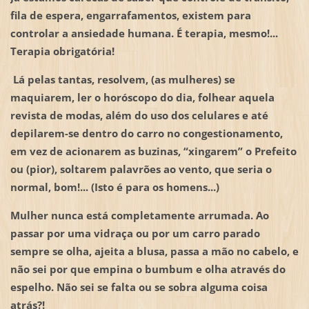
fila de espera, engarrafamentos, existem para
controlar a ansiedade humana. É terapia, mesmo!...
Terapia obrigatória!
Lá pelas tantas, resolvem, (as mulheres) se
maquiarem, ler o horóscopo do dia, folhear aquela
revista de modas, além do uso dos celulares e até
depilarem-se dentro do carro no congestionamento,
em vez de acionarem as buzinas, “xingarem” o Prefeito
ou (pior), soltarem palavrões ao vento, que seria o
normal, bom!... (Isto é para os homens...)
Mulher nunca está completamente arrumada. Ao
passar por uma vidraça ou por um carro parado
sempre se olha, ajeita a blusa, passa a mão no cabelo, e
não sei por que empina o bumbum e olha através do
espelho. Não sei se falta ou se sobra alguma coisa
atrás?!