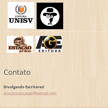
Contato
Divulgando Escritores!
smccomun
icacao@h
otmail.c
om