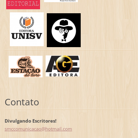
Contato
Divulgando Escritores!
smccomun
icacao@h
otmail.c
om