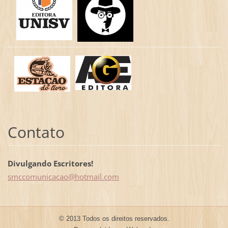
Contato
Divulgando Escritores!
smccomun
icacao@h
otmail.c
om
© 2013 Todos os direitos reservados.