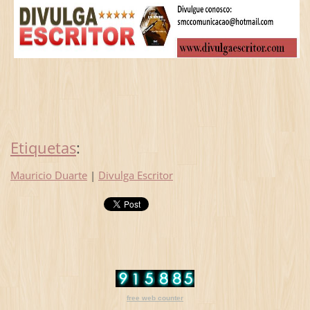
Etiquetas
:
Mauricio Duarte
|
Divulga Escritor
free web counter