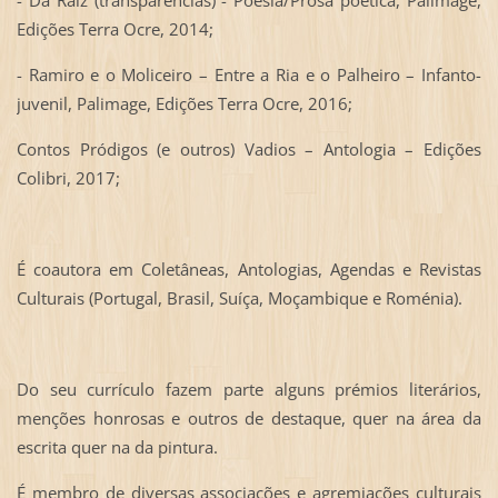
- Da Raiz (transparências) - Poesia/Prosa poética, Palimage,
Edições Terra Ocre, 2014;
- Ramiro e o Moliceiro – Entre a Ria e o Palheiro – Infanto-
juvenil, Palimage, Edições Terra Ocre, 2016;
Contos Pródigos (e outros) Vadios – Antologia – Edições
Colibri, 2017;
É coautora em Coletâneas, Antologias, Agendas e Revistas
Culturais (Portugal, Brasil, Suíça, Moçambique e Roménia).
Do seu currículo fazem parte alguns prémios literários,
menções honrosas e outros de destaque, quer na área da
escrita quer na da pintura.
É membro de diversas associações e agremiações culturais