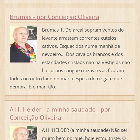
Brumas - por Conceição Oliveira
Brumas 1. Do areal sopram ventos do
levante arrastam correntes cutelos
cativos. Esquecidos numa manhã de
nevoeiro… Dos cavalos brancos e dos
estandartes cristãos não há vestígios não
há corpos sangue cinzas rezas ficaram
todos no outro lado do mar à espera do resgate que
demora. E o mar, tão...
A H. Helder - a minha saudade - por
Conceição Oliveira
A H. HELDER (a minha saudade) Não sei
muito bem porquê, hoje estou triste. O