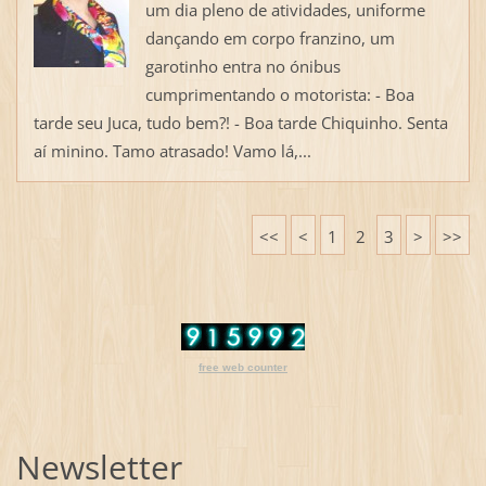
um dia pleno de atividades, uniforme
dançando em corpo franzino, um
garotinho entra no ónibus
cumprimentando o motorista: - Boa
tarde seu Juca, tudo bem?! - Boa tarde Chiquinho. Senta
aí minino. Tamo atrasado! Vamo lá,...
<<
<
1
2
3
>
>>
free web counter
Newsletter