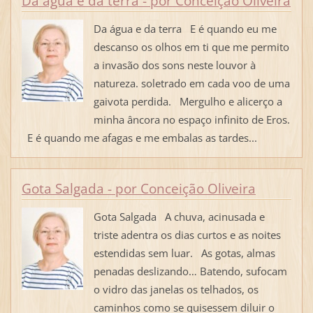
Da água e da terra - por Conceição Oliveira
Da água e da terra E é quando eu me
descanso os olhos em ti que me permito
a invasão dos sons neste louvor à
natureza. soletrado em cada voo de uma
gaivota perdida. Mergulho e alicerço a
minha âncora no espaço infinito de Eros.
E é quando me afagas e me embalas as tardes...
Gota Salgada - por Conceição Oliveira
Gota Salgada A chuva, acinusada e
triste adentra os dias curtos e as noites
estendidas sem luar. As gotas, almas
penadas deslizando… Batendo, sufocam
o vidro das janelas os telhados, os
caminhos como se quisessem diluir o