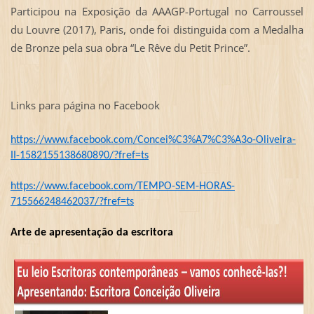
Participou na Exposição da AAAGP-Portugal no Carroussel
du Louvre (2017), Paris, onde foi distinguida com a Medalha
de Bronze pela sua obra “Le Rêve du Petit Prince”.
Links para página no Facebook
https://www.facebook.com/Concei%C3%A7%C3%A3o-Oliveira-
II-1582155138680890/?fref=ts
https://www.facebook.com/TEMPO-SEM-HORAS-
715566248462037/?fref=ts
Arte de apresentação da escritora