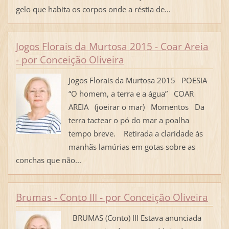
gelo que habita os corpos onde a réstia de...
Jogos Florais da Murtosa 2015 - Coar Areia
- por Conceição Oliveira
Jogos Florais da Murtosa 2015 POESIA
“O homem, a terra e a água” COAR
AREIA (joeirar o mar) Momentos Da
terra tactear o pó do mar a poalha
tempo breve. Retirada a claridade às
manhãs lamúrias em gotas sobre as
conchas que não...
Brumas - Conto III - por Conceição Oliveira
BRUMAS (Conto) III Estava anunciada