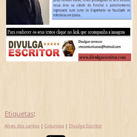
Etiquetas
:
Alves dos santos
|
Colunista
|
Divulga Escritor