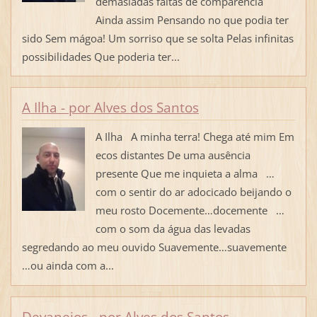
demasiadas faltas de comparência
Ainda assim Pensando no que podia ter
sido Sem mágoa! Um sorriso que se solta Pelas infinitas
possibilidades Que poderia ter...
A Ilha - por Alves dos Santos
A Ilha A minha terra! Chega até mim Em
ecos distantes De uma ausência
presente Que me inquieta a alma …
com o sentir do ar adocicado beijando o
meu rosto Docemente…docemente …
com o som da água das levadas
segredando ao meu ouvido Suavemente…suavemente
…ou ainda com a...
Devaneios - por Alves dos Santos