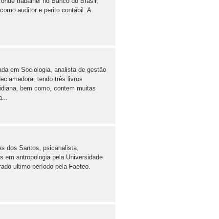
 onde trabalhei no Banco do Brasil,
omo auditor e perito contábil. A
da em Sociologia, analista de gestão
clamadora, tendo três livros
tidiana, bem como, contem muitas
...
es dos Santos, psicanalista,
s em antropologia pela Universidade
do ultimo período pela Faeteo.