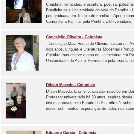
Christina Hernandes, é escritora, poetisa, palestra
Brasileira pela Universidade do Vale do Paraíba -
pós-graduada em Terapia de Família e Aperfeiçoa
Comunitária Familiar pela Pontifícia Universidade..
Conceição Oliveira - Colunista
Conceição Maia Rocha de Oliveira nasceu em Avei
dois anos, Línguas e Literaturas Modernas (Portu
Coimbra mas obteve o grau de Licenciatura em Por
Universidade de Aveiro. Formou-se pela Escola do.
Dilson Macedo - Colunista
Dilson Macedo, brasileiro, casado, nascido em B
Professor universitário há 30 anos, espírita desd
diversas casas pelo Estado do Rio, não só sobre 
dores, sofrimentos, esperanças de todos nós sobre
Eduardo Garcia - Colunista