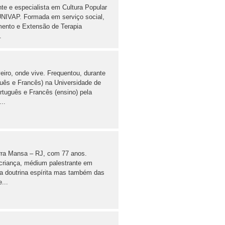
nte e especialista em Cultura Popular
 UNIVAP. Formada em serviço social,
mento e Extensão de Terapia
.
ro, onde vive. Frequentou, durante
guês e Francês) na Universidade de
tuguês e Francês (ensino) pela
..
arra Mansa – RJ, com 77 anos.
e criança, médium palestrante em
a doutrina espírita mas também das
...