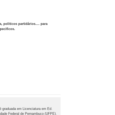
 politicos partidários.... para
pecificos.
 é graduada em Licenciatura em Ed.
rsidade Federal de Pernambuco (UFPE).