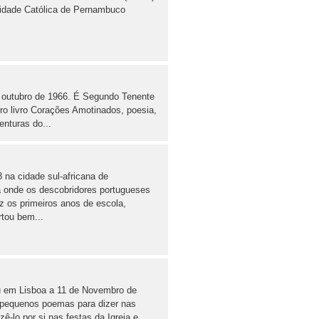
sidade Católica de Pernambuco
outubro de 1966. É Segundo Tenente
iro livro Corações Amotinados, poesia,
enturas do...
 na cidade sul-africana de
 onde os descobridores portugueses
ez os primeiros anos de escola,
tou bem...
u em Lisboa a 11 de Novembro de
pequenos poemas para dizer nas
ê-lo por si nas festas da Igreja e