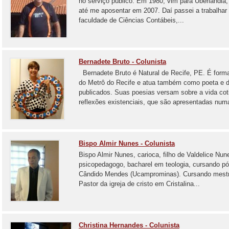
no serviço público. Em 1980, vim para Uberlândia,
até me aposentar em 2007. Daí passei a trabalhar c
faculdade de Ciências Contábeis,...
Bernadete Bruto - Colunista
Bernadete Bruto é Natural de Recife, PE. É forma
do Metrô do Recife e atua também como poeta e de
publicados. Suas poesias versam sobre a vida co
reflexões existenciais, que são apresentadas numa
Bispo Almir Nunes - Colunista
Bispo Almir Nunes, carioca, filho de Valdelice Nun
psicopedagogo, bacharel em teologia, cursando pó
Cândido Mendes (Ucamprominas). Cursando mestra
Pastor da igreja de cristo em Cristalina...
Christina Hernandes - Colunista