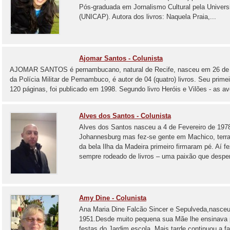
Pós-graduada em Jornalismo Cultural pela Univer
(UNICAP). Autora dos livros: Naquela Praia,...
Ajomar Santos - Colunista
AJOMAR SANTOS é pernambucano, natural de Recife, nasceu em 26 de 
da Polícia Militar de Pernambuco, é autor de 04 (quatro) livros. Seu prime
120 páginas, foi publicado em 1998. Segundo livro Heróis e Vilões - as av
Alves dos Santos - Colunista
Alves dos Santos nasceu a 4 de Fevereiro de 1978
Johannesburg mas fez-se gente em Machico, terra
da bela Ilha da Madeira primeiro firmaram pé. Aí f
sempre rodeado de livros – uma paixão que desper
Amy Dine - Colunista
Ana Maria Dine Falcão Sincer e Sepulveda,nasce
1951.Desde muito pequena sua Mãe lhe ensinava 
festas do Jardim escola. Mais tarde continuou a faz