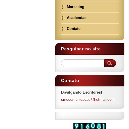
Marketing
Academias
Contato
Pesquisar no site
Contato
Divulgando Escritores!
smccomun
icacao@h
otmail.c
om