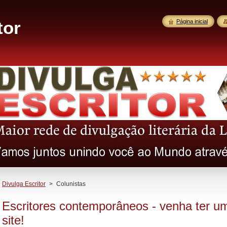
tor
Página inicial
Divulga Escritor
>
Colunistas
Escritores contemporâneos - venha ter 
site!