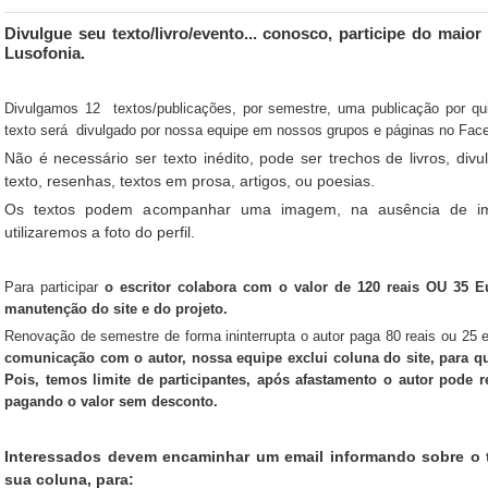
Divulgue seu texto/livro/evento... conosco, participe do maior 
Lusofonia.
Divulgamos 12 textos/publicações, por semestre, uma publicação por qu
texto será divulgado por nossa equipe em nossos grupos e páginas no Face
Não é necessário ser texto inédito, pode ser trechos de livros, div
texto, resenhas, textos em prosa, artigos, ou poesias.
Os textos podem acompanhar uma imagem, na ausência de ima
utilizaremos a foto do perfil.
Para participar
o escritor colabora com o valor de 120 reais OU 35
manutenção do site e do projeto.
Renovação de semestre de forma ininterrupta o autor paga 80 reais ou 25 
comunicação com o autor, nossa equipe exclui coluna do site, para q
Pois, temos limite de participantes, após afastamento o autor pode 
pagando o valor sem desconto.
Interessados devem encaminhar um email informando sobre o 
sua coluna, para: